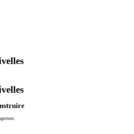
velles
velles
nstruire
ogresser.